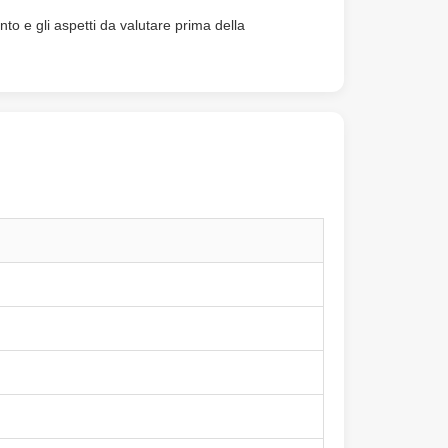
to e gli aspetti da valutare prima della