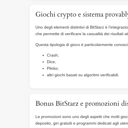
Giochi crypto e sistema provably
Uno degli elementi distintivi di BitStarz è l’integr
che permette di verificare la casualità dei risultati a
Questa tipologia di gioco è particolarmente conosciuta
Crash;
Dice;
Plinko;
altri giochi basati su algoritmi verificabili.
Bonus BitStarz e promozioni di
Le promozioni sono uno degli aspetti che molti gioc
deposito, giri gratuiti e programmi dedicati agli utent