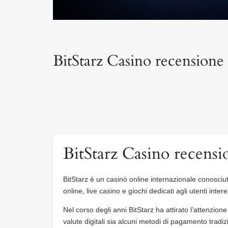
BitStarz Casino recensione
BitStarz Casino recensi
BitStarz è un casinò online internazionale conosciut
online, live casino e giochi dedicati agli utenti intere
Nel corso degli anni BitStarz ha attirato l’attenzione 
valute digitali sia alcuni metodi di pagamento tradizi