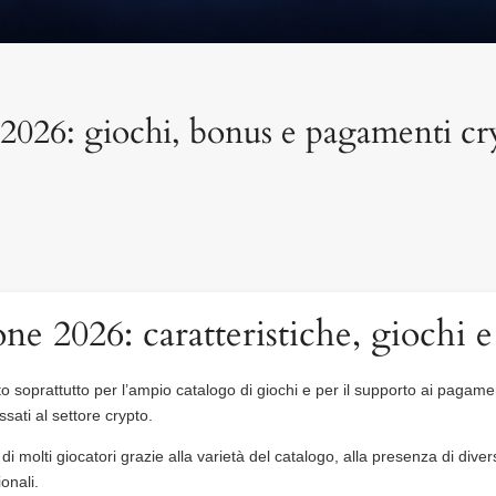
 2026: giochi, bonus e pagamenti cr
one 2026: caratteristiche, giochi
o soprattutto per l’ampio catalogo di giochi e per il supporto ai pagame
ssati al settore crypto.
di molti giocatori grazie alla varietà del catalogo, alla presenza di divers
onali.