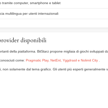
 tramite computer, smartphone e tablet
cia multilingua per utenti internazionali
provider disponibili
tanti della piattaforma. BitStarz propone migliaia di giochi sviluppati da
i conosciuti come:
Pragmatic Play, NetEnt, Yggdrasil e Nolimit City
.
ri, non solamente dal tema grafico. Gli utenti più esperti generalmente 