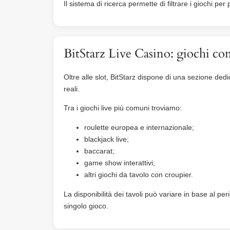
Il sistema di ricerca permette di filtrare i giochi pe
BitStarz Live Casino: giochi con
Oltre alle slot, BitStarz dispone di una sezione dedi
reali.
Tra i giochi live più comuni troviamo:
roulette europea e internazionale;
blackjack live;
baccarat;
game show interattivi;
altri giochi da tavolo con croupier.
La disponibilità dei tavoli può variare in base al per
singolo gioco.