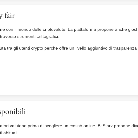
 fair
azione con il mondo delle criptovalute. La piattaforma propone anche gioch
ttraverso strumenti crittografici.
 tra gli utenti crypto perché offre un livello aggiuntivo di trasparenza ri
sponibili
atori valutano prima di scegliere un casinò online. BitStarz propone di
i abituali.