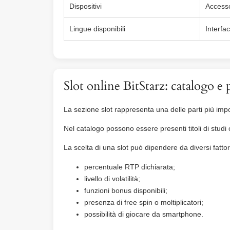
Dispositivi
Accesso
Lingue disponibili
Interfac
Slot online BitStarz: catalogo e 
La sezione slot rappresenta una delle parti più impor
Nel catalogo possono essere presenti titoli di stud
La scelta di una slot può dipendere da diversi fatto
percentuale RTP dichiarata;
livello di volatilità;
funzioni bonus disponibili;
presenza di free spin o moltiplicatori;
possibilità di giocare da smartphone.