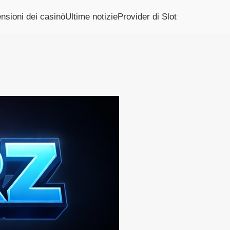
nsioni dei casinò
Ultime notizie
Provider di Slot