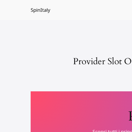
SpinItaly
Provider Slot O
Scopri tutti i prin