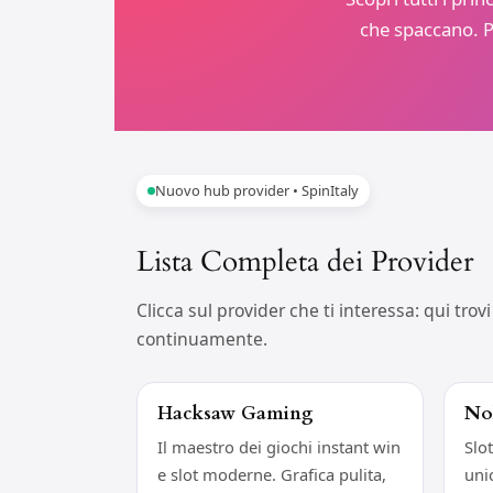
che spaccano. P
Nuovo hub provider • SpinItaly
Lista Completa dei Provider
Clicca sul provider che ti interessa: qui tro
continuamente.
Hacksaw Gaming
Nol
Il maestro dei giochi instant win
Slo
e slot moderne. Grafica pulita,
uni