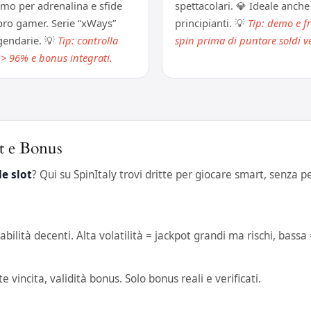
imo per adrenalina e sfide
spettacolari. 💎 Ideale anche
pro gamer. Serie “xWays”
principianti. 💡
Tip: demo e f
gendarie. 💡
Tip: controlla
spin prima di puntare soldi ve
 > 96% e bonus integrati.
ot e Bonus
e slot
? Qui su SpinItaly trovi dritte per giocare smart, senza p
ilità decenti. Alta volatilità = jackpot grandi ma rischi, bassa 
e vincita, validità bonus. Solo bonus reali e verificati.