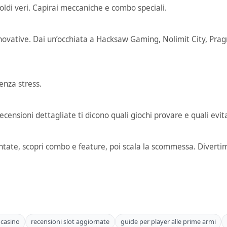
ldi veri. Capirai meccaniche e combo speciali.
innovative. Dai un’occhiata a Hacksaw Gaming, Nolimit City, Prag
enza stress.
Recensioni dettagliate ti dicono quali giochi provare e quali evit
untate, scopri combo e feature, poi scala la scommessa. Divertim
 casino
recensioni slot aggiornate
guide per player alle prime armi