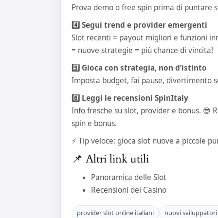
Prova demo o free spin prima di puntare so
4️⃣ Segui trend e provider emergenti
Slot recenti = payout migliori e funzioni 
= nuove strategie = più chance di vincita!
5️⃣ Gioca con strategia, non d’istinto
Imposta budget, fai pause, divertimento s
6️⃣ Leggi le recensioni SpinItaly
Info fresche su slot, provider e bonus. 😎 
spin e bonus.
⚡ Tip veloce: gioca slot nuove a piccole p
📌 Altri link utili
Panoramica delle Slot
Recensioni dei Casino
provider slot online italiani
nuovi sviluppatori