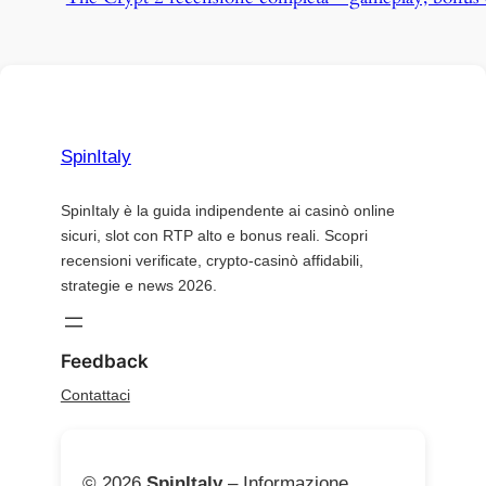
SpinItaly
SpinItaly è la guida indipendente ai casinò online
sicuri, slot con RTP alto e bonus reali. Scopri
recensioni verificate, crypto-casinò affidabili,
strategie e news 2026.
Feedback
Contattaci
© 2026
SpinItaly
– Informazione