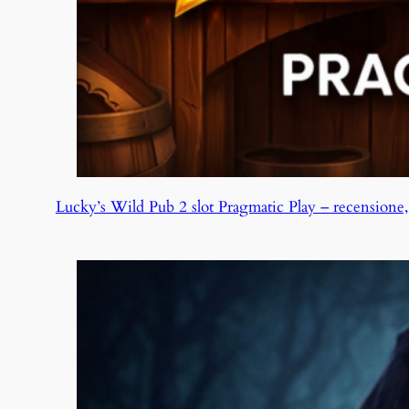
Lucky’s Wild Pub 2 slot Pragmatic Play – recension