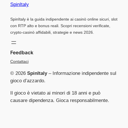
SpinItaly
SpinItaly è la guida indipendente ai casinò online sicuri, slot
con RTP alto e bonus reali. Scopri recensioni verificate,
crypto-casinò affidabili, strategie e news 2026.
Feedback
Contattaci
© 2026
SpinItaly
– Informazione indipendente sul
gioco d’azzardo.
Il gioco è vietato ai minori di 18 anni e può
causare dipendenza. Gioca responsabilmente.