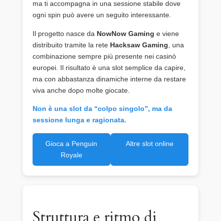
ma ti accompagna in una sessione stabile dove
ogni spin può avere un seguito interessante.
Il progetto nasce da
NowNow Gaming
e viene
distribuito tramite la rete
Hacksaw Gaming
, una
combinazione sempre più presente nei casinò
europei. Il risultato è una slot semplice da capire,
ma con abbastanza dinamiche interne da restare
viva anche dopo molte giocate.
Non è una slot da “colpo singolo”, ma da
sessione lunga e ragionata.
Gioca a Penguin
Altre slot online
Royale
Struttura e ritmo di