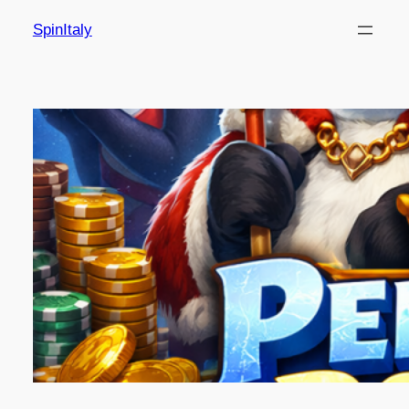
SpinItaly