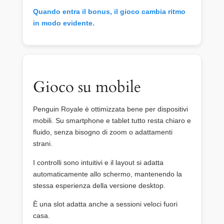
Quando entra il bonus, il gioco cambia ritmo
in modo evidente.
Gioco su mobile
Penguin Royale è ottimizzata bene per dispositivi
mobili. Su smartphone e tablet tutto resta chiaro e
fluido, senza bisogno di zoom o adattamenti
strani.
I controlli sono intuitivi e il layout si adatta
automaticamente allo schermo, mantenendo la
stessa esperienza della versione desktop.
È una slot adatta anche a sessioni veloci fuori
casa.