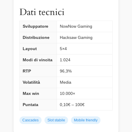
Dati tecnici
Sviluppatore
NowNow Gaming
Distribuzione
Hacksaw Gaming
Layout
5×4
Modi di vincita
1.024
RTP
96,3%
Volatilità
Media
Max win
10.000×
Puntata
0,10€ – 100€
Cascades
Slot stabile
Mobile friendly