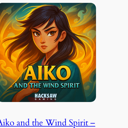
Aiko and the Wind Spirit –