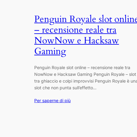
Penguin Royale slot onlin
– recensione reale tra
NowNow e Hacksaw
Gaming
Penguin Royale slot online – recensione reale tra
NowNow e Hacksaw Gaming Penguin Royale – slot
tra ghiaccio e colpi improvvisi Penguin Royale è un
slot che non punta sull’effetto…
Per saperne di più