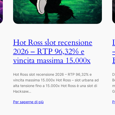
Hot Ross slot recensione
2026 – RTP 96,32% e
vincita massima 15.000x
Hot Ross slot recensione 2026 – RTP 96,32% e
D
vincita massima 15.000x Hot Ross – slot urbana ad
B
alta tensione fino a 15.000x Hot Ross è una slot di
m
Hacksaw…
G
Per saperne di più
P