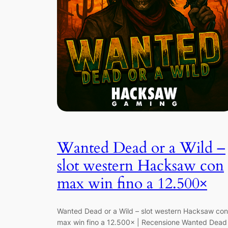
Wanted Dead or a Wild –
slot western Hacksaw con
max win fino a 12.500×
Wanted Dead or a Wild – slot western Hacksaw con
max win fino a 12.500× | Recensione Wanted Dead