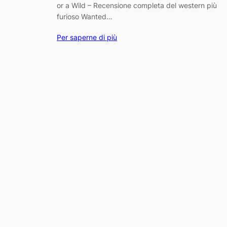
or a Wild – Recensione completa del western più
furioso Wanted…
Per saperne di più