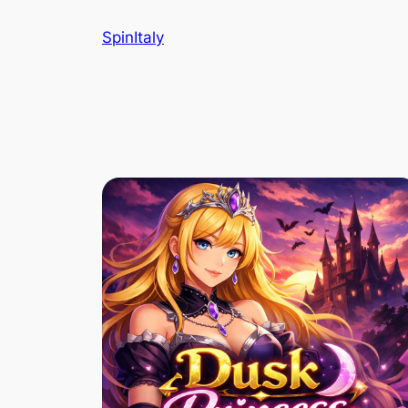
Vai
SpinItaly
al
contenuto