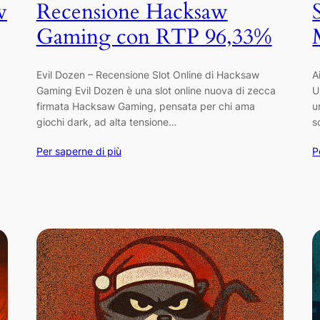
w
Recensione Hacksaw
Gaming con RTP 96,33%
Evil Dozen – Recensione Slot Online di Hacksaw
A
Gaming Evil Dozen è una slot online nuova di zecca
U
firmata Hacksaw Gaming, pensata per chi ama
u
giochi dark, ad alta tensione…
s
Per saperne di più
P