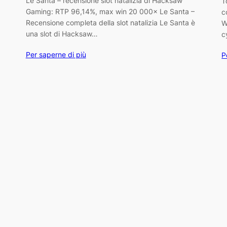
Le Santa – recensione slot natalizia di Hacksaw
T
Gaming: RTP 96,14%, max win 20 000× Le Santa –
c
Recensione completa della slot natalizia Le Santa è
W
una slot di Hacksaw…
c
Per saperne di più
P