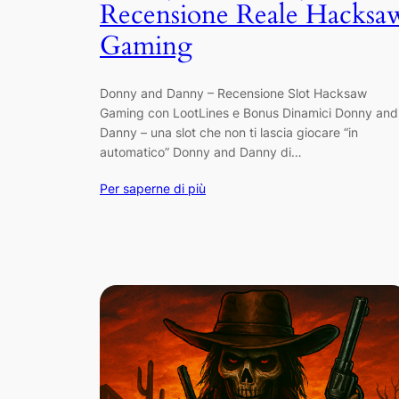
Recensione Reale Hacksa
Gaming
Donny and Danny – Recensione Slot Hacksaw
Gaming con LootLines e Bonus Dinamici Donny and
Danny – una slot che non ti lascia giocare “in
automatico” Donny and Danny di…
Per saperne di più