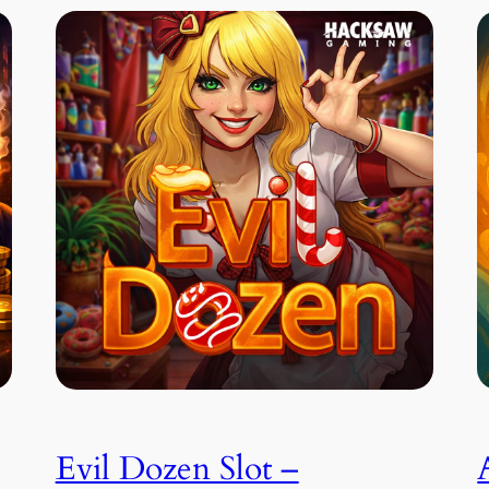
Evil Dozen Slot –