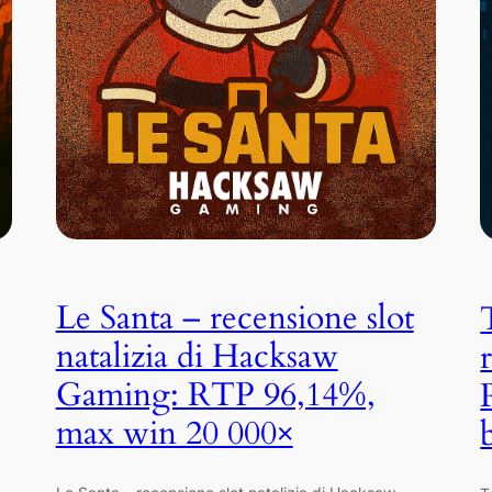
Le Santa – recensione slot
natalizia di Hacksaw
Gaming: RTP 96,14%,
max win 20 000×