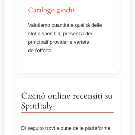
Catalogo giochi
Valutiamo quantità e qualità delle
slot disponibili, presenza dei
principali provider e varietà
dell’offerta.
Casinò online recensiti su
SpinItaly
Di seguito trovi alcune delle piattaforme