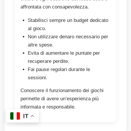
affrontata con consapevolezza.
Stabilisci sempre un budget dedicato
al gioco.
Non utilizzare denaro necessario per
altre spese.
Evita di aumentare le puntate per
recuperare perdite.
Fai pause regolari durante le
sessioni.
Conoscere il funzionamento dei giochi
permette di avere un’esperienza più
informata e responsabile.
IT