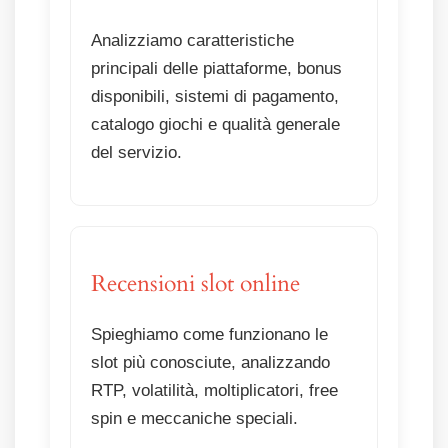
Analizziamo caratteristiche
principali delle piattaforme, bonus
disponibili, sistemi di pagamento,
catalogo giochi e qualità generale
del servizio.
Recensioni slot online
Spieghiamo come funzionano le
slot più conosciute, analizzando
RTP, volatilità, moltiplicatori, free
spin e meccaniche speciali.