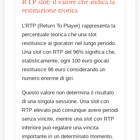
RTP slot: il valore che indica la
restituzione teorica
L’RTP (Return To Player) rappresenta la
percentuale teorica che una slot
restituisce ai giocatori nel lungo periodo.
Una slot con RTP del 96% significa che,
statisticamente, ogni 100 euro giocati
restituisce 96 euro considerando un
numero enorme di giri.
Questo valore non determina il risultato
di una singola sessione. Una slot con
RTP elevato può comunque avere periodi
senza vincite, mentre una slot con RTP
inferiore può regalare una vincita
importante in un determinato momento.