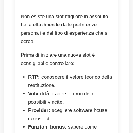
Non esiste una slot migliore in assoluto.
La scelta dipende dalle preferenze
personali e dal tipo di esperienza che si
cerca.
Prima di iniziare una nuova slot è
consigliabile controllare:
RTP:
conoscere il valore teorico della
restituzione.
Volatilità:
capire il ritmo delle
possibili vincite.
Provider:
scegliere software house
conosciute.
Funzioni bonus:
sapere come