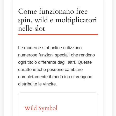
Come funzionano free
spin, wild e moltiplicatori
nelle slot
Le moderne slot online utilizzano
numerose funzioni speciali che rendono
ogni titolo differente dagli altri. Queste
caratteristiche possono cambiare
completamente il modo in cui vengono
distribuite le vincite.
Wild Symbol