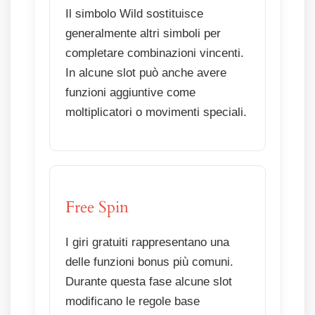
Il simbolo Wild sostituisce
generalmente altri simboli per
completare combinazioni vincenti.
In alcune slot può anche avere
funzioni aggiuntive come
moltiplicatori o movimenti speciali.
Free Spin
I giri gratuiti rappresentano una
delle funzioni bonus più comuni.
Durante questa fase alcune slot
modificano le regole base