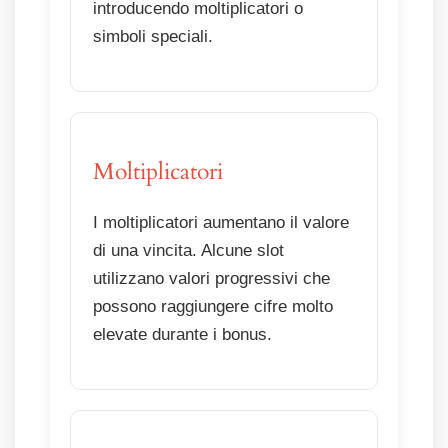
introducendo moltiplicatori o
simboli speciali.
Moltiplicatori
I moltiplicatori aumentano il valore
di una vincita. Alcune slot
utilizzano valori progressivi che
possono raggiungere cifre molto
elevate durante i bonus.