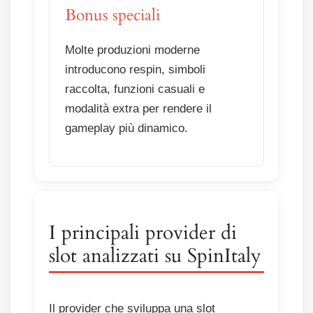
Bonus speciali
Molte produzioni moderne
introducono respin, simboli
raccolta, funzioni casuali e
modalità extra per rendere il
gameplay più dinamico.
I principali provider di
slot analizzati su SpinItaly
Il provider che sviluppa una slot