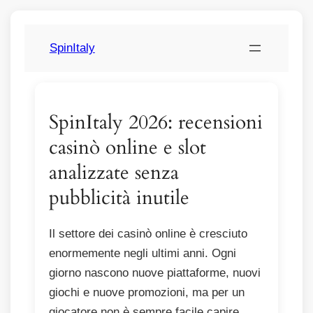
SpinItaly
SpinItaly 2026: recensioni
casinò online e slot
analizzate senza
pubblicità inutile
Il settore dei casinò online è cresciuto
enormemente negli ultimi anni. Ogni
giorno nascono nuove piattaforme, nuovi
giochi e nuove promozioni, ma per un
giocatore non è sempre facile capire