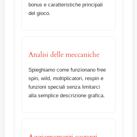
bonus e caratteristiche principali
del gioco.
Analisi delle meccaniche
Spieghiamo come funzionano free
spin, wild, moltiplicatori, respin e
funzioni speciali senza limitarci
alla semplice descrizione grafica.
Aggiornamenti costanti